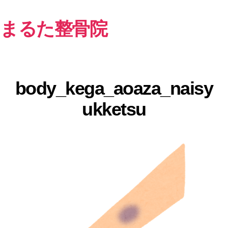
まるた整骨院
body_kega_aoaza_naisy
ukketsu