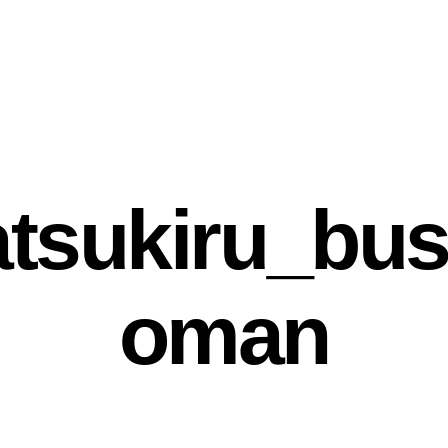
atsukiru_bu
oman