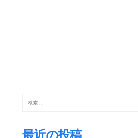
検
索
対
象:
最近の投稿