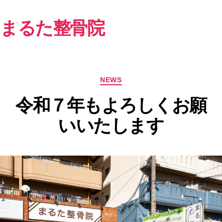
まるた整骨院
カ
NEWS
テ
令和７年もよろしくお願
ゴ
リ
いいたします
ー