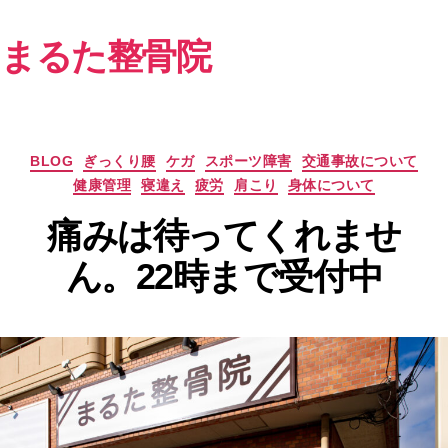
まるた整骨院
カ
BLOG
ぎっくり腰
ケガ
スポーツ障害
交通事故について
テ
健康管理
寝違え
疲労
肩こり
身体について
ゴ
リ
痛みは待ってくれませ
ー
ん。22時まで受付中