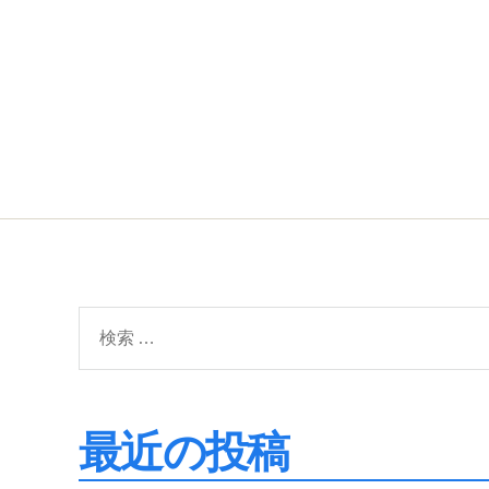
検
索
対
象:
最近の投稿