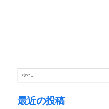
検
索
対
象:
最近の投稿