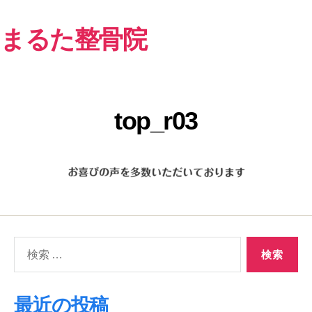
まるた整骨院
top_r03
検
索
対
象:
最近の投稿