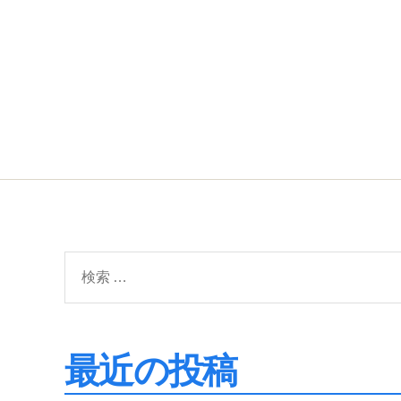
検
索
対
象:
最近の投稿