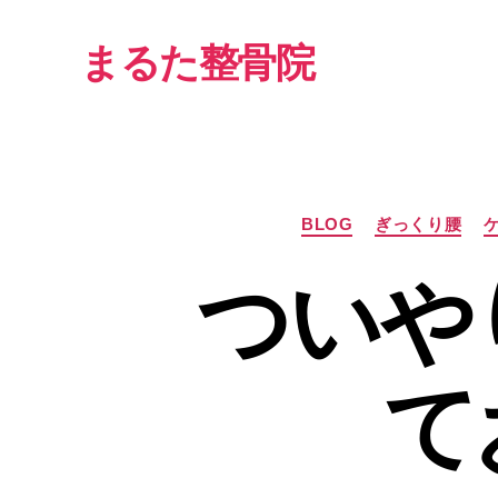
まるた整骨院
BLOG
ぎっくり腰
ついや
て