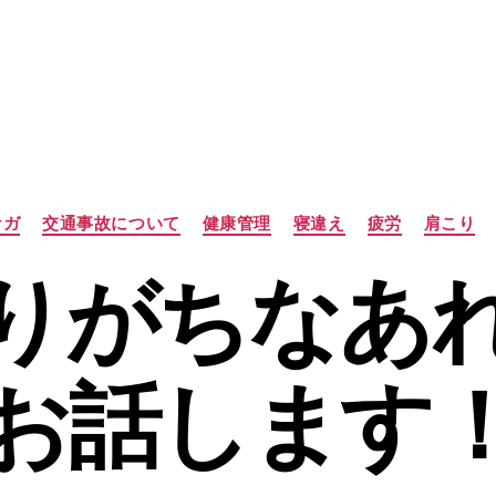
カ
ケガ
交通事故について
健康管理
寝違え
疲労
肩こり
テ
ゴ
りがちなあ
リ
ー
お話します