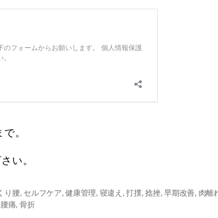
2まで。
下さい。
くり腰
,
セルフケア
,
健康管理
,
寝違え
,
打撲
,
捻挫
,
早期改善
,
肉離
,
腰痛
,
骨折