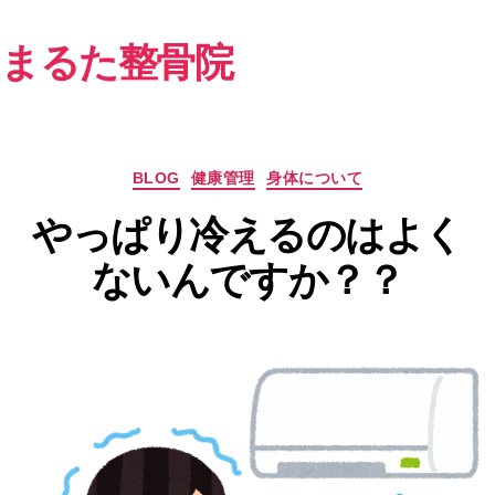
まるた整骨院
カ
BLOG
健康管理
身体について
テ
やっぱり冷えるのはよく
ゴ
リ
ないんですか？？
ー