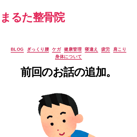
まるた整骨院
カ
BLOG
ぎっくり腰
ケガ
健康管理
寝違え
疲労
肩こり
テ
身体について
ゴ
リ
前回のお話の追加。
ー