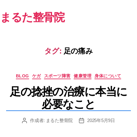
まるた整骨院
タグ:
足の痛み
カ
BLOG
ケガ
スポーツ障害
健康管理
身体について
テ
足の捻挫の治療に本当に
ゴ
リ
必要なこと
ー
作成者:
まるた整骨院
2025年5月9日
投
投
稿
稿
者
日