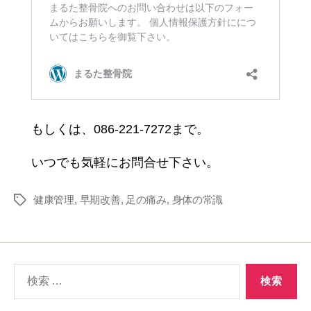
もしくは、086-221-7272まで。
いつでも気軽にお問合せ下さい。
健康管理
,
早期改善
,
足の痛み
,
身体の常識
タ
グ
検
索
対