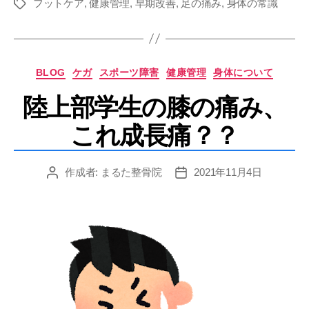
フットケア
,
健康管理
,
早期改善
,
足の痛み
,
身体の常識
タ
グ
カ
BLOG
ケガ
スポーツ障害
健康管理
身体について
テ
陸上部学生の膝の痛み、
ゴ
リ
これ成長痛？？
ー
作成者:
まるた整骨院
2021年11月4日
投
投
稿
稿
者
日