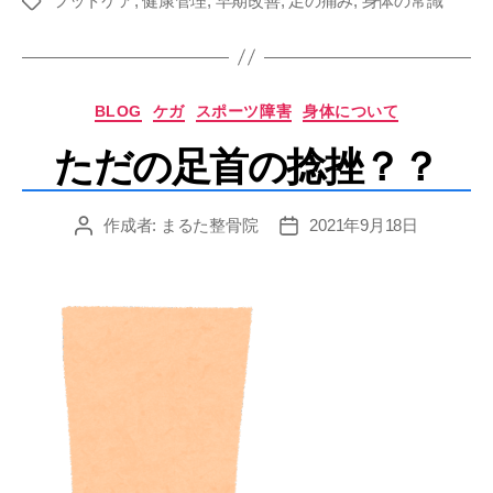
フットケア
,
健康管理
,
早期改善
,
足の痛み
,
身体の常識
タ
グ
カ
BLOG
ケガ
スポーツ障害
身体について
テ
ただの足首の捻挫？？
ゴ
リ
ー
作成者:
まるた整骨院
2021年9月18日
投
投
稿
稿
者
日