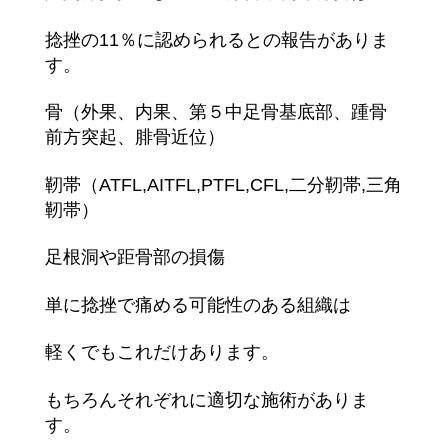
捻挫の11％に認め
られるとの報告がありま
す。
骨（外果、内果、第５中足骨基底部、踵骨
前方突起
、腓骨近位）
靭帯（ATFL,AITFL,PTFL,CFL,
二分靭帯,三角
靭帯）
足根洞や距骨部の損傷
単に捻挫で痛める可能性のある組織は
軽くでもこれだけあります。
もちろんそれぞれに適切な施術がありま
す。