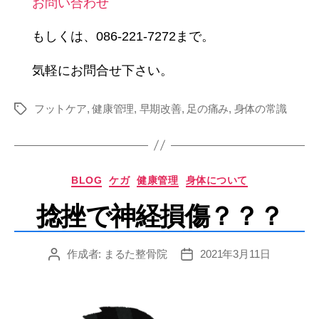
お問い合わせ
もしくは、086-221-7272まで。
気軽にお問合せ下さい。
フットケア
,
健康管理
,
早期改善
,
足の痛み
,
身体の常識
タ
グ
カ
BLOG
ケガ
健康管理
身体について
テ
捻挫で神経損傷？？？
ゴ
リ
ー
作成者:
まるた整骨院
2021年3月11日
投
投
稿
稿
者
日