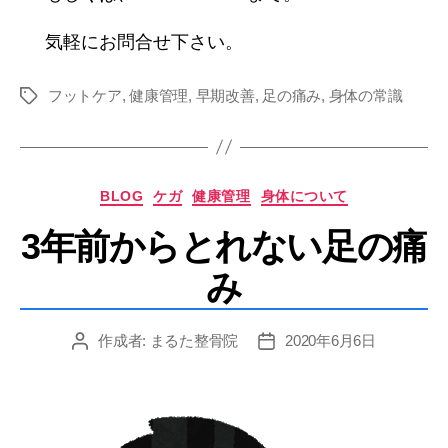
気軽にお問合せ下さい。
フットケア
,
健康管理
,
早期改善
,
足の痛み
,
身体の常識
タ
グ
カ
BLOG
ケガ
健康管理
身体について
テ
3年前からとれない足の痛
ゴ
リ
み
ー
作成者:
まるた整骨院
2020年6月6日
投
投
稿
稿
者
日