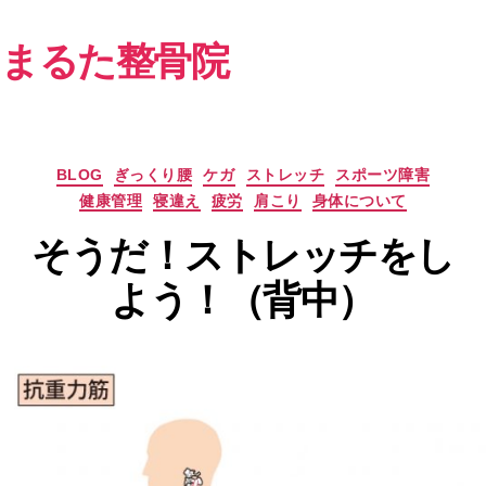
まるた整骨院
カ
BLOG
ぎっくり腰
ケガ
ストレッチ
スポーツ障害
テ
健康管理
寝違え
疲労
肩こり
身体について
ゴ
リ
そうだ！ストレッチをし
ー
よう！（背中）