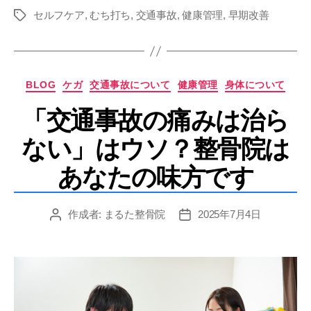
セルフケア
,
むち打ち
,
交通事故
,
健康管理
,
早期改善
タ
グ
カ
BLOG
ケガ
交通事故について
健康管理
身体について
テ
「交通事故の痛みは治ら
ゴ
リ
ない」はウソ？整骨院は
ー
あなたの味方です
作成者:
まるた整骨院
2025年7月4日
投
投
稿
稿
者
日