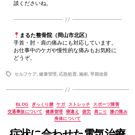
談くださいね。
まるた整骨院（岡山市北区）
手首・肘・肩の痛みにも対応しています。
お仕事中のケガや慢性的な痛みもお気軽に
どうぞ。
セルフケア
,
健康管理
,
応急処置
,
施術
,
早期改善
タ
グ
カ
BLOG
ぎっくり腰
ケガ
ストレッチ
スポーツ障害
テ
交通事故について
健康管理
寝違え
疲労
肩こり
膝の痛み
ゴ
身体について
リ
ー
症状に合わせた電気治療