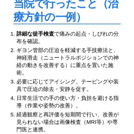
当院で行ったこと（治
療方針の一例）
詳細な徒手検査
で痛みの起点・しびれの分
布を確認。
ギヨン管部の圧迫を軽減する手技療法と、
神経滑走（ニュートラルポジションでの神
経の動きを改善する）に重点を置いた施
術。
必要に応じてアイシング、テーピングや装
具で圧迫の除去・安静を促す。
日常生活での手の使い方・負担を避ける指
導（作業や姿勢の改善）。
経過観察と再評価を短期間で行い、改善が
見られない場合は画像検査（MRI等）や専
門医と連携。