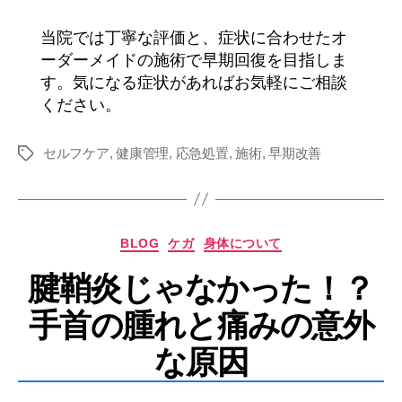
当院では丁寧な評価と、症状に合わせたオ
ーダーメイドの施術で早期回復を目指しま
す。気になる症状があればお気軽にご相談
ください。
セルフケア
,
健康管理
,
応急処置
,
施術
,
早期改善
タ
グ
カ
BLOG
ケガ
身体について
テ
腱鞘炎じゃなかった！？
ゴ
リ
手首の腫れと痛みの意外
ー
な原因