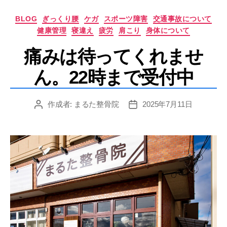
カ
BLOG
ぎっくり腰
ケガ
スポーツ障害
交通事故について
テ
健康管理
寝違え
疲労
肩こり
身体について
ゴ
リ
痛みは待ってくれませ
ー
ん。22時まで受付中
作成者:
まるた整骨院
2025年7月11日
投
投
稿
稿
者
日