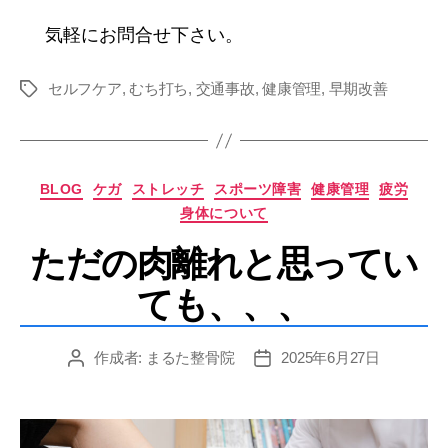
気軽にお問合せ下さい。
セルフケア
,
むち打ち
,
交通事故
,
健康管理
,
早期改善
タ
グ
カ
BLOG
ケガ
ストレッチ
スポーツ障害
健康管理
疲労
テ
身体について
ゴ
リ
ただの肉離れと思ってい
ー
ても、、、
作成者:
まるた整骨院
2025年6月27日
投
投
稿
稿
者
日