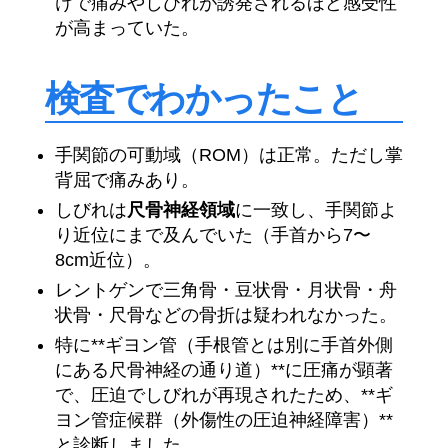
けで痛みやしびれが誘発されるほど感受性
が高まっていた。
検査でわかったこと
手関節の可動域（ROM）は正常。ただし掌
背屈で痛みあり。
しびれは
尺骨神経領域
に一致し、手関節よ
り近位にまで及んでいた（手首から7〜
8cm近位）。
レントゲンで三角骨・豆状骨・月状骨・舟
状骨・尺骨などの骨折は疑われなかった。
特に**ギヨン管（手根管とは別に手首外側
にある尺骨神経の通り道）**に圧痛が顕著
で、圧迫でしびれが再現されたため、**ギ
ヨン管症候群（外傷性の圧迫神経障害）**
と診断しました。