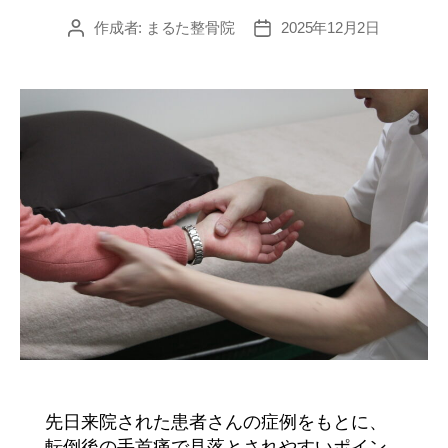
作成者:
まるた整骨院
2025年12月2日
投
投
稿
稿
者
日
先日来院された患者さんの症例をもとに、
転倒後の手首痛で見落とされやすいポイン