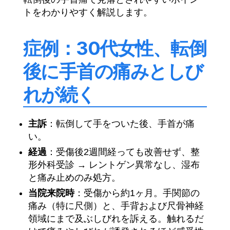
トをわかりやすく解説します。
症例：30代女性、転倒
後に手首の痛みとしび
れが続く
主訴
：転倒して手をついた後、手首が痛
い。
経過
：受傷後2週間経っても改善せず、整
形外科受診 → レントゲン異常なし、湿布
と痛み止めのみ処方。
当院来院時
：受傷から約1ヶ月。手関節の
痛み（特に尺側）と、手背および尺骨神経
領域にまで及ぶしびれを訴える。触れるだ