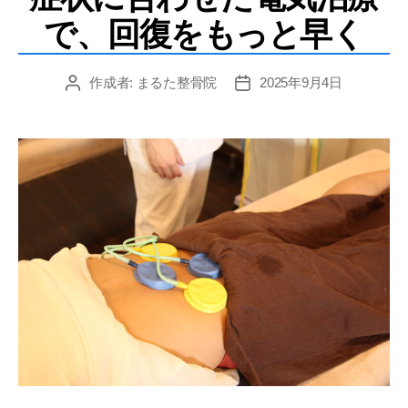
で、回復をもっと早く
作成者:
まるた整骨院
2025年9月4日
投
投
稿
稿
者
日