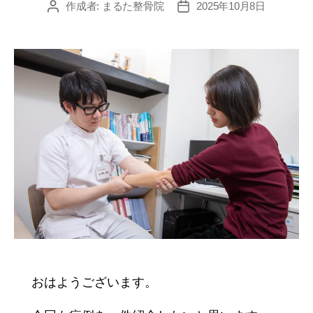
作成者:
まるた整骨院
2025年10月8日
投
投
稿
稿
者
日
おはようございます。