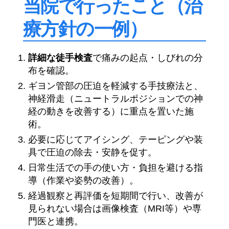
当院で行ったこと（治
療方針の一例）
詳細な徒手検査
で痛みの起点・しびれの分
布を確認。
ギヨン管部の圧迫を軽減する手技療法と、
神経滑走（ニュートラルポジションでの神
経の動きを改善する）に重点を置いた施
術。
必要に応じてアイシング、テーピングや装
具で圧迫の除去・安静を促す。
日常生活での手の使い方・負担を避ける指
導（作業や姿勢の改善）。
経過観察と再評価を短期間で行い、改善が
見られない場合は画像検査（MRI等）や専
門医と連携。