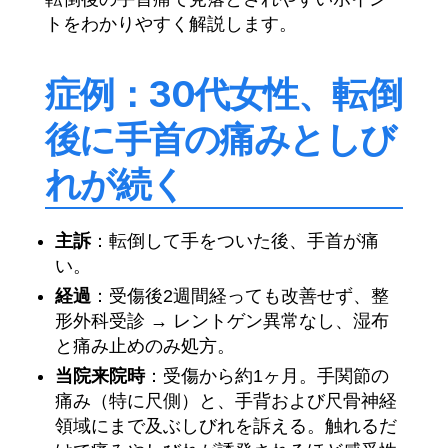
トをわかりやすく解説します。
症例：30代女性、転倒
後に手首の痛みとしび
れが続く
主訴
：転倒して手をついた後、手首が痛
い。
経過
：受傷後2週間経っても改善せず、整
形外科受診 → レントゲン異常なし、湿布
と痛み止めのみ処方。
当院来院時
：受傷から約1ヶ月。手関節の
痛み（特に尺側）と、手背および尺骨神経
領域にまで及ぶしびれを訴える。触れるだ