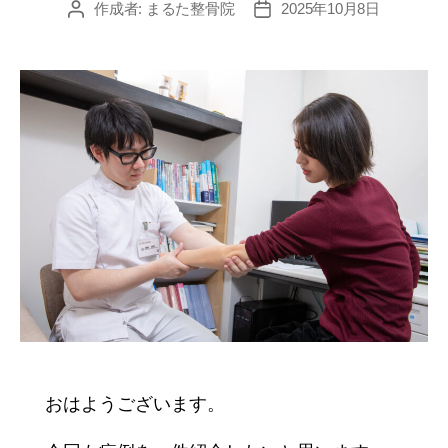
作成者:
まるた整骨院
2025年10月8日
投
投
稿
稿
者
日
おはようございます。