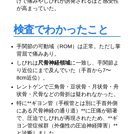
けで痛みやしびれが誘発されるほど感受性
が高まっていた。
検査でわかったこと
手関節の可動域（ROM）は正常。ただし掌
背屈で痛みあり。
しびれは
尺骨神経領域
に一致し、手関節よ
り近位にまで及んでいた（手首から7〜
8cm近位）。
レントゲンで三角骨・豆状骨・月状骨・舟
状骨・尺骨などの骨折は疑われなかった。
特に**ギヨン管（手根管とは別に手首外側
にある尺骨神経の通り道）**に圧痛が顕著
で、圧迫でしびれが再現されたため、**ギ
ヨン管症候群（外傷性の圧迫神経障害）**
と診断しました。