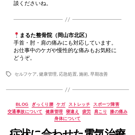
談くださいね。
まるた整骨院（岡山市北区）
手首・肘・肩の痛みにも対応しています。
お仕事中のケガや慢性的な痛みもお気軽に
どうぞ。
セルフケア
,
健康管理
,
応急処置
,
施術
,
早期改善
タ
グ
カ
BLOG
ぎっくり腰
ケガ
ストレッチ
スポーツ障害
テ
交通事故について
健康管理
寝違え
疲労
肩こり
膝の痛み
ゴ
身体について
リ
ー
症状に合わせた電気治療