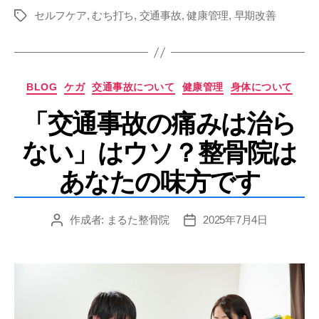
セルフケア
,
むち打ち
,
交通事故
,
健康管理
,
早期改善
タ
グ
カ
BLOG
ケガ
交通事故について
健康管理
身体について
テ
「交通事故の痛みは治ら
ゴ
リ
ない」はウソ？整骨院は
ー
あなたの味方です
作成者:
まるた整骨院
2025年7月4日
投
投
稿
稿
者
日