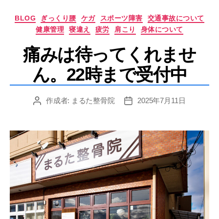
カ
BLOG
ぎっくり腰
ケガ
スポーツ障害
交通事故について
テ
健康管理
寝違え
疲労
肩こり
身体について
ゴ
リ
痛みは待ってくれませ
ー
ん。22時まで受付中
作成者:
まるた整骨院
2025年7月11日
投
投
稿
稿
者
日