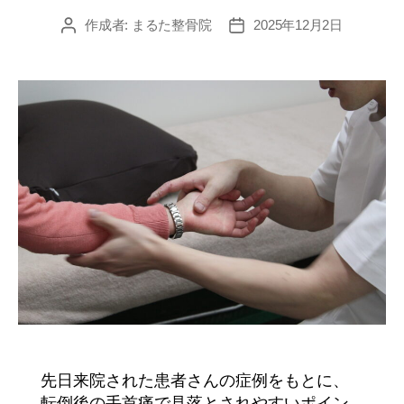
作成者:
まるた整骨院
2025年12月2日
投
投
稿
稿
者
日
先日来院された患者さんの症例をもとに、
転倒後の手首痛で見落とされやすいポイン