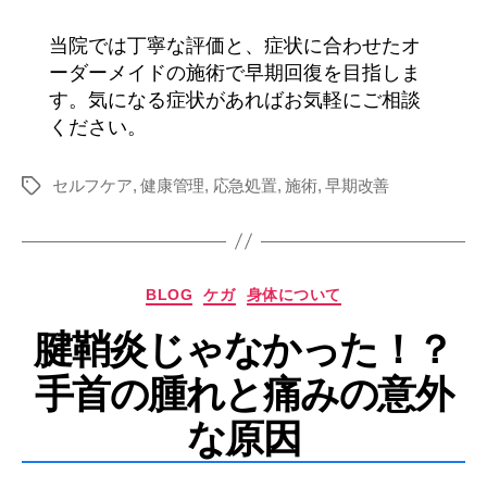
当院では丁寧な評価と、症状に合わせたオ
ーダーメイドの施術で早期回復を目指しま
す。気になる症状があればお気軽にご相談
ください。
セルフケア
,
健康管理
,
応急処置
,
施術
,
早期改善
タ
グ
カ
BLOG
ケガ
身体について
テ
腱鞘炎じゃなかった！？
ゴ
リ
手首の腫れと痛みの意外
ー
な原因