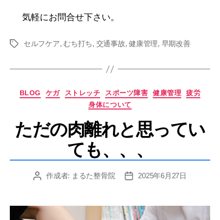
気軽にお問合せ下さい。
セルフケア
,
むち打ち
,
交通事故
,
健康管理
,
早期改善
タ
グ
カ
BLOG
ケガ
ストレッチ
スポーツ障害
健康管理
疲労
テ
身体について
ゴ
リ
ただの肉離れと思ってい
ー
ても、、、
作成者:
まるた整骨院
2025年6月27日
投
投
稿
稿
者
日