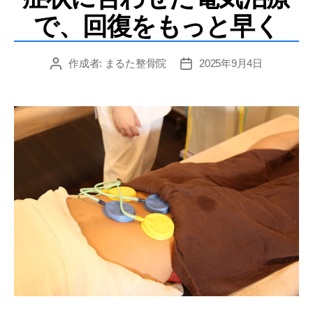
で、回復をもっと早く
作成者:
まるた整骨院
2025年9月4日
投
投
稿
稿
者
日